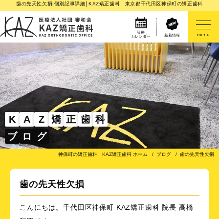
歯の先天性欠損|個別記事詳細│KAZ矯正歯科 東京都千代田区神保町の矯正歯科
診療
menu
新着情報
カレンダー
医院案内
矯正歯科治療のご案内
矯正装置のご紹介
K
A
Z
矯
正
歯
科
ブ
ロ
グ
その他
神保町の矯正歯科 KAZ矯正歯科 ホーム
ブログ
歯の先天性欠損
歯の先天性欠損
こんにちは。千代田区神保町 KAZ矯正歯科 院長 高橋