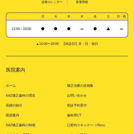
診療カレンダー
新着情報
月
火
水
木
金
土
日・祝
11:00～19:00
▲10:00〜18:00 【休診日】木・日・祝日
医院案内
ホーム
矯正治療の症例集
KAZ矯正歯科の理念
お問い合わせ
医師の紹介
初診予約受付
医院案内
歯科用CT
KAZ矯正歯科の特徴
口腔内スキャナー（iTero）