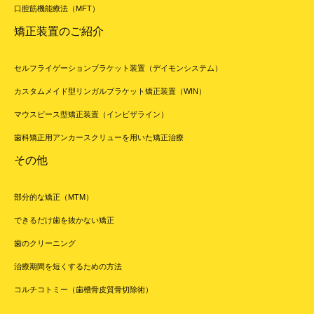
口腔筋機能療法（MFT）
矯正装置のご紹介
セルフライゲーションブラケット装置（デイモンシステム）
カスタムメイド型リンガルブラケット矯正装置（WIN）
マウスピース型矯正装置（インビザライン）
歯科矯正用アンカースクリューを用いた矯正治療
その他
部分的な矯正（MTM）
できるだけ歯を抜かない矯正
歯のクリーニング
治療期間を短くするための方法
コルチコトミー（歯槽骨皮質骨切除術）