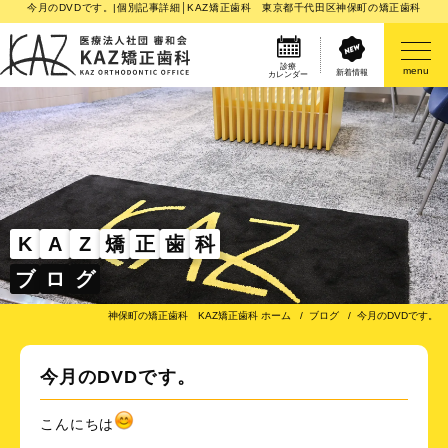
今月のDVDです。|個別記事詳細│KAZ矯正歯科 東京都千代田区神保町の矯正歯科
診療
menu
新着情報
カレンダー
医院案内
矯正歯科治療のご案内
矯正装置のご紹介
K
A
Z
矯
正
歯
科
ブ
ロ
グ
その他
神保町の矯正歯科 KAZ矯正歯科 ホーム
ブログ
今月のDVDです。
今月のDVDです。
こんにちは