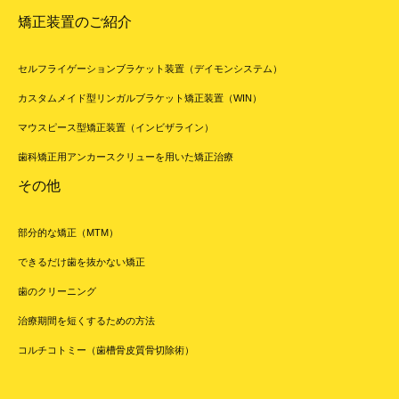
矯正装置のご紹介
セルフライゲーションブラケット装置（デイモンシステム）
カスタムメイド型リンガルブラケット矯正装置（WIN）
マウスピース型矯正装置（インビザライン）
歯科矯正用アンカースクリューを用いた矯正治療
その他
部分的な矯正（MTM）
できるだけ歯を抜かない矯正
歯のクリーニング
治療期間を短くするための方法
コルチコトミー（歯槽骨皮質骨切除術）