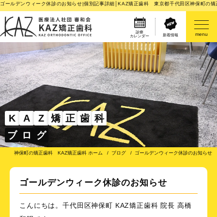
ゴールデンウィーク休診のお知らせ|個別記事詳細│KAZ矯正歯科 東京都千代田区神保町の矯
診療
menu
新着情報
カレンダー
医院案内
矯正歯科治療のご案内
矯正装置のご紹介
K
A
Z
矯
正
歯
科
ブ
ロ
グ
その他
神保町の矯正歯科 KAZ矯正歯科 ホーム
ブログ
ゴールデンウィーク休診のお知らせ
ゴールデンウィーク休診のお知らせ
こんにちは。千代田区神保町 KAZ矯正歯科 院長 高橋