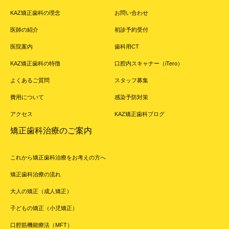
KAZ矯正歯科の理念
お問い合わせ
医師の紹介
初診予約受付
医院案内
歯科用CT
KAZ矯正歯科の特徴
口腔内スキャナー（iTero）
よくあるご質問
スタッフ募集
費用について
感染予防対策
アクセス
KAZ矯正歯科ブログ
矯正歯科治療のご案内
これから矯正歯科治療をお考えの方へ
矯正歯科治療の流れ
大人の矯正（成人矯正）
子どもの矯正（小児矯正）
口腔筋機能療法（MFT）