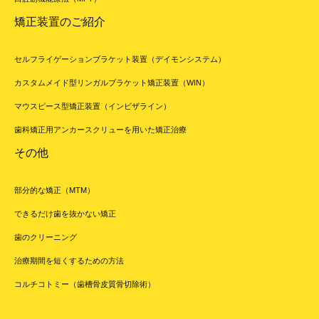
矯正装置のご紹介
セルフライゲーションブラケット装置（デイモンシステム）
カスタムメイド型リンガルブラケット矯正装置（WIN）
マウスピース型矯正装置（インビザライン）
歯科矯正用アンカースクリューを用いた矯正治療
その他
部分的な矯正（MTM）
できるだけ歯を抜かない矯正
歯のクリーニング
治療期間を短くするための方法
コルチコトミー（歯槽骨皮質骨切除術）