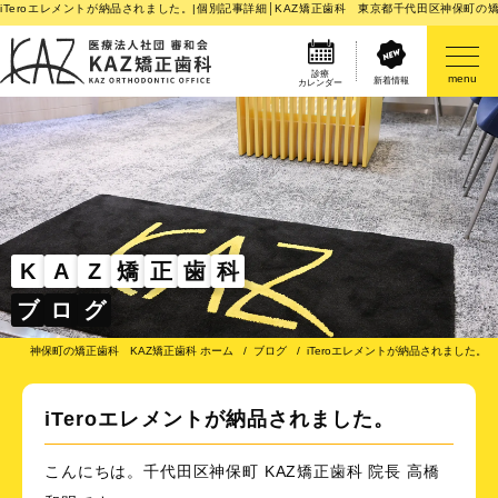
iTeroエレメントが納品されました。|個別記事詳細│KAZ矯正歯科 東京都千代田区神保町の
診療
menu
新着情報
カレンダー
医院案内
矯正歯科治療のご案内
矯正装置のご紹介
K
A
Z
矯
正
歯
科
ブ
ロ
グ
その他
神保町の矯正歯科 KAZ矯正歯科 ホーム
ブログ
iTeroエレメントが納品されました。
iTeroエレメントが納品されました。
こんにちは。千代田区神保町 KAZ矯正歯科 院長 高橋