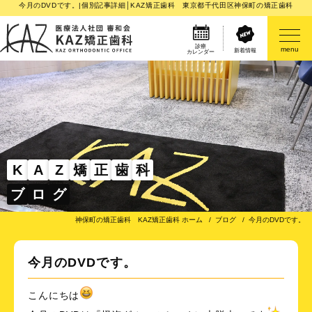
今月のDVDです。|個別記事詳細│KAZ矯正歯科 東京都千代田区神保町の矯正歯科
診療
menu
新着情報
カレンダー
医院案内
矯正歯科治療のご案内
矯正装置のご紹介
K
A
Z
矯
正
歯
科
ブ
ロ
グ
その他
神保町の矯正歯科 KAZ矯正歯科 ホーム
ブログ
今月のDVDです。
今月のDVDです。
こんにちは