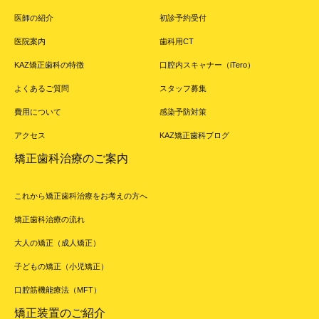
医師の紹介
初診予約受付
医院案内
歯科用CT
KAZ矯正歯科の特徴
口腔内スキャナー（iTero）
よくあるご質問
スタッフ募集
費用について
感染予防対策
アクセス
KAZ矯正歯科ブログ
矯正歯科治療のご案内
これから矯正歯科治療をお考えの方へ
矯正歯科治療の流れ
大人の矯正（成人矯正）
子どもの矯正（小児矯正）
口腔筋機能療法（MFT）
矯正装置のご紹介