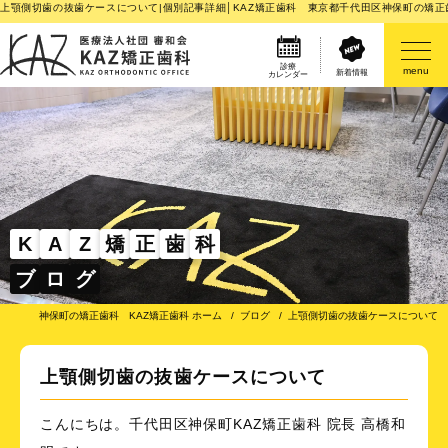
上顎側切歯の抜歯ケースについて|個別記事詳細│KAZ矯正歯科 東京都千代田区神保町の矯正
診療
menu
新着情報
カレンダー
医院案内
矯正歯科治療のご案内
矯正装置のご紹介
K
A
Z
矯
正
歯
科
ブ
ロ
グ
その他
神保町の矯正歯科 KAZ矯正歯科 ホーム
ブログ
上顎側切歯の抜歯ケースについて
上顎側切歯の抜歯ケースについて
こんにちは。千代田区神保町KAZ矯正歯科 院長 高橋和