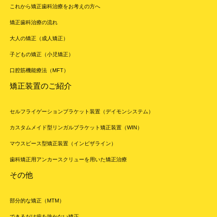
これから矯正歯科治療をお考えの方へ
矯正歯科治療の流れ
大人の矯正（成人矯正）
子どもの矯正（小児矯正）
口腔筋機能療法（MFT）
矯正装置のご紹介
セルフライゲーションブラケット装置（デイモンシステム）
カスタムメイド型リンガルブラケット矯正装置（WIN）
マウスピース型矯正装置（インビザライン）
歯科矯正用アンカースクリューを用いた矯正治療
その他
部分的な矯正（MTM）
できるだけ歯を抜かない矯正