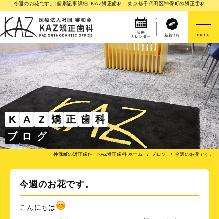
今週のお花です。|個別記事詳細│KAZ矯正歯科 東京都千代田区神保町の矯正歯科
診療
menu
新着情報
カレンダー
医院案内
矯正歯科治療のご案内
矯正装置のご紹介
K
A
Z
矯
正
歯
科
ブ
ロ
グ
その他
神保町の矯正歯科 KAZ矯正歯科 ホーム
ブログ
今週のお花です。
今週のお花です。
こんにちは