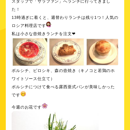
スタッフで「サラファン」へランチに行ってきまし
た！
13時過ぎに着くと、週替わりランチは残り1つ！人気の
ロシア料理店です
私は小さな壺焼きランチを注文❤
ボルシチ、ピロシキ、森の壺焼き（キノコと若鶏のホ
ワイトソース仕立て）
ボルシチにつけて食べる露西亜式パンが美味しかった
です
今週のお花です