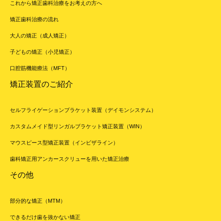
これから矯正歯科治療をお考えの方へ
矯正歯科治療の流れ
大人の矯正（成人矯正）
子どもの矯正（小児矯正）
口腔筋機能療法（MFT）
矯正装置のご紹介
セルフライゲーションブラケット装置（デイモンシステム）
カスタムメイド型リンガルブラケット矯正装置（WIN）
マウスピース型矯正装置（インビザライン）
歯科矯正用アンカースクリューを用いた矯正治療
その他
部分的な矯正（MTM）
できるだけ歯を抜かない矯正