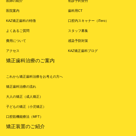
医師の紹介
初診予約受付
医院案内
歯科用CT
KAZ矯正歯科の特徴
口腔内スキャナー（iTero）
よくあるご質問
スタッフ募集
費用について
感染予防対策
アクセス
KAZ矯正歯科ブログ
矯正歯科治療のご案内
これから矯正歯科治療をお考えの方へ
矯正歯科治療の流れ
大人の矯正（成人矯正）
子どもの矯正（小児矯正）
口腔筋機能療法（MFT）
矯正装置のご紹介