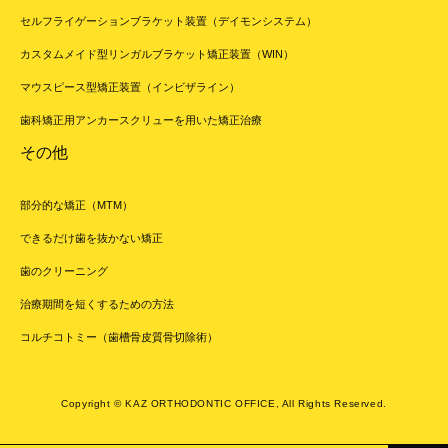
セルフライゲーションブラケット装置（デイモンシステム）
カスタムメイド型リンガルブラケット矯正装置（WIN）
マウスピース型矯正装置（インビザライン）
歯科矯正用アンカースクリューを用いた矯正治療
その他
部分的な矯正（MTM）
できるだけ歯を抜かない矯正
歯のクリーニング
治療期間を短くするための方法
コルチコトミー（歯槽骨皮質骨切除術）
Copyright © KAZ ORTHODONTIC OFFICE, All Rights Reserved.