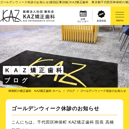
ゴールデンウィーク休診のお知らせ|個別記事詳細│KAZ矯正歯科 東京都千代田区神保町の矯
診療
menu
新着情報
カレンダー
医院案内
矯正歯科治療のご案内
矯正装置のご紹介
K
A
Z
矯
正
歯
科
ブ
ロ
グ
その他
神保町の矯正歯科 KAZ矯正歯科 ホーム
ブログ
ゴールデンウィーク休診のお知らせ
ゴールデンウィーク休診のお知らせ
こんにちは。千代田区神保町 KAZ矯正歯科 院長 高橋