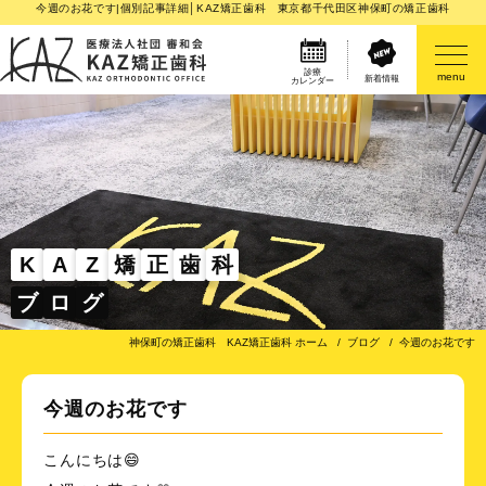
今週のお花です|個別記事詳細│KAZ矯正歯科 東京都千代田区神保町の矯正歯科
診療
menu
新着情報
カレンダー
医院案内
矯正歯科治療のご案内
矯正装置のご紹介
K
A
Z
矯
正
歯
科
ブ
ロ
グ
その他
神保町の矯正歯科 KAZ矯正歯科 ホーム
ブログ
今週のお花です
今週のお花です
こんにちは😄