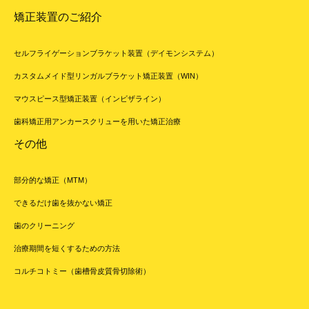
矯正装置のご紹介
セルフライゲーションブラケット装置（デイモンシステム）
カスタムメイド型リンガルブラケット矯正装置（WIN）
マウスピース型矯正装置（インビザライン）
歯科矯正用アンカースクリューを用いた矯正治療
その他
部分的な矯正（MTM）
できるだけ歯を抜かない矯正
歯のクリーニング
治療期間を短くするための方法
コルチコトミー（歯槽骨皮質骨切除術）