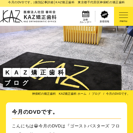
今月のDVDです。|個別記事詳細│KAZ矯正歯科 東京都千代田区神保町の矯正歯科
診療
menu
新着情報
カレンダー
医院案内
矯正歯科治療のご案内
矯正装置のご紹介
K
A
Z
矯
正
歯
科
ブ
ロ
グ
その他
神保町の矯正歯科 KAZ矯正歯科 ホーム
ブログ
今月のDVDです。
今月のDVDです。
こんにちは😀今月のDVDは『ゴーストバスターズ フロ