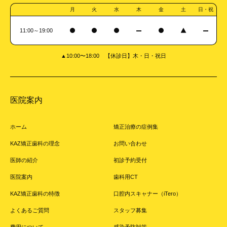
月
火
水
木
金
土
日・祝
11:00～19:00
▲10:00〜18:00 【休診日】木・日・祝日
医院案内
ホーム
矯正治療の症例集
KAZ矯正歯科の理念
お問い合わせ
医師の紹介
初診予約受付
医院案内
歯科用CT
KAZ矯正歯科の特徴
口腔内スキャナー（iTero）
よくあるご質問
スタッフ募集
費用について
感染予防対策