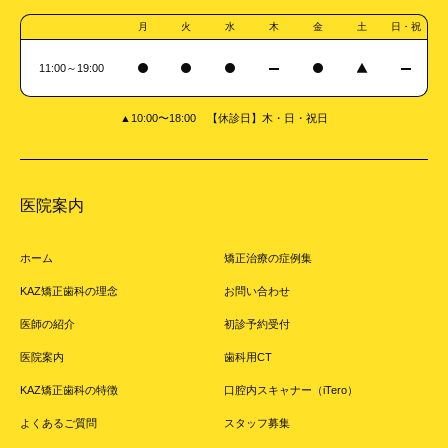
月
火
水
木
金
土
日・祝
11:00～19:00
▲10:00〜18:00 【休診日】木・日・祝日
医院案内
ホーム
矯正治療の症例集
KAZ矯正歯科の理念
お問い合わせ
医師の紹介
初診予約受付
医院案内
歯科用CT
KAZ矯正歯科の特徴
口腔内スキャナー（iTero）
よくあるご質問
スタッフ募集