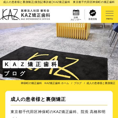
成人の患者様と裏側矯正|個別記事詳細│KAZ矯正歯科 東京都千代田区神保町の矯正歯科
診療
menu
新着情報
カレンダー
医院案内
矯正歯科治療のご案内
矯正装置のご紹介
K
A
Z
矯
正
歯
科
ブ
ロ
グ
その他
神保町の矯正歯科 KAZ矯正歯科 ホーム
ブログ
成人の患者様と裏側矯正
成人の患者様と裏側矯正
東京都千代田区神保町のKAZ矯正歯科、院長 高橋和明