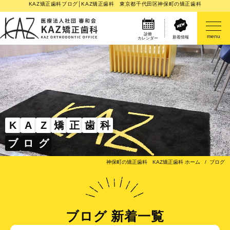
KAZ矯正歯科ブログ│KAZ矯正歯科 東京都千代田区神保町の矯正歯科
診療
menu
新着情報
カレンダー
医院案内
矯正歯科治療のご案内
矯正装置のご紹介
K
A
Z
矯
正
歯
科
ブ
ロ
グ
その他
神保町の矯正歯科 KAZ矯正歯科 ホーム
ブログ
ブログ 新着一覧