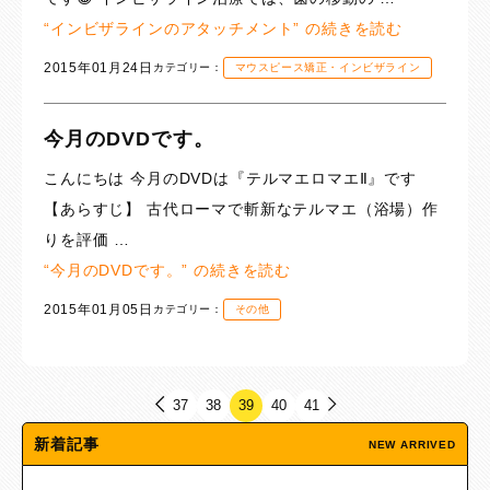
“インビザラインのアタッチメント” の
続きを読む
2015年01月24日
カテゴリー：
マウスピース矯正・インビザライン
今月のDVDです。
こんにちは 今月のDVDは『テルマエロマエⅡ』です
【あらすじ】 古代ローマで斬新なテルマエ（浴場）作
りを評価 …
“今月のDVDです。” の
続きを読む
2015年01月05日
カテゴリー：
その他
37
38
39
40
41
新着記事
NEW ARRIVED