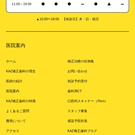
11:00～19:00
▲10:00〜18:00 【休診日】木・日・祝日
医院案内
ホーム
矯正治療の症例集
KAZ矯正歯科の理念
お問い合わせ
医師の紹介
初診予約受付
医院案内
歯科用CT
KAZ矯正歯科の特徴
口腔内スキャナー（iTero）
よくあるご質問
スタッフ募集
費用について
感染予防対策
アクセス
KAZ矯正歯科ブログ