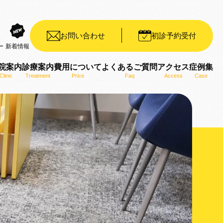
お問い合わせ
初診予約受付
ー
新着情報
院案内
診療案内
費用について
よくあるご質問
アクセス
症例集
Clinic
Treatment
Price
Faq
Access
Case
装置（デイモンシステム）
ット矯正装置（WIN）
ザライン）
ro）
用いた矯正治療