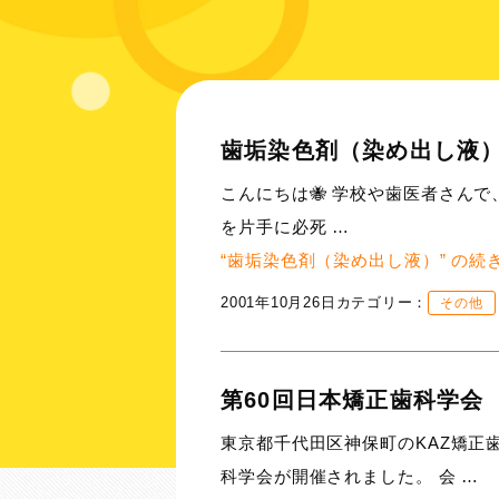
歯垢染色剤（染め出し液
こんにちは🐝 学校や歯医者さん
を片手に必死 …
“歯垢染色剤（染め出し液）” の
続
2001年10月26日
カテゴリー：
その他
第60回日本矯正歯科学会
東京都千代田区神保町のKAZ矯正
科学会が開催されました。 会 …