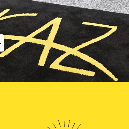
他
な矯正（MTM）
歯のクリーニング
コルチ
だけ歯を抜かない矯正
治療期間を短くするための方法
科