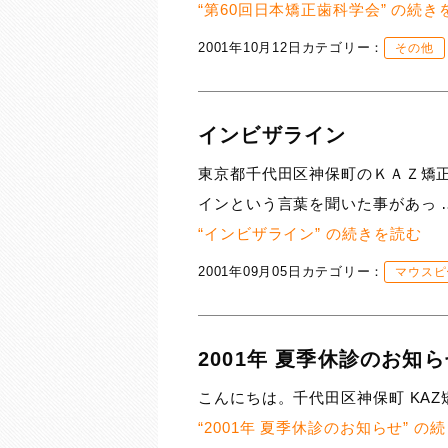
“第60回日本矯正歯科学会” の
続き
2001年10月12日
カテゴリー：
その他
インビザライン
東京都千代田区神保町のＫＡＺ矯正
インという言葉を聞いた事があっ 
“インビザライン” の
続きを読む
2001年09月05日
カテゴリー：
マウスピ
2001年 夏季休診のお知
こんにちは。千代田区神保町 KAZ矯正歯
“2001年 夏季休診のお知らせ” の
続