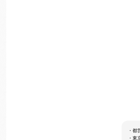
・都
・東