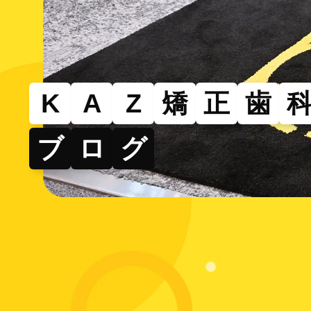
その
部分的
できる
K
A
Z
矯
正
歯
ブ
ロ
グ