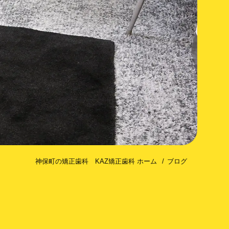
コトミー（歯槽骨皮質骨切除術）
神保町の矯正歯科 KAZ矯正歯科 ホーム
ブログ