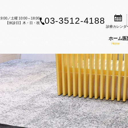
03-3512-4188
9:00／土曜 10:00～18:00
【休診日】木・日・祝
診療
カレンダ
ホーム
医
Home
案内
歯科治療のご案内
矯正装置のご紹介
矯正歯科の理念
ら矯正歯科治療をお考えの方へ
セルフライゲーションブラケット
医師の紹介
内
科治療の流れ
カスタムメイド型リンガルブラケ
KAZ矯正歯科の特徴
CT
矯正（成人矯正）
マウスピース型矯正装置（インビ
口腔内スキャナー（iTe
フ募集
の矯正（小児矯正）
歯科矯正用アンカースクリューを
感染予防対策
矯正歯科ブログ
機能療法（MFT）