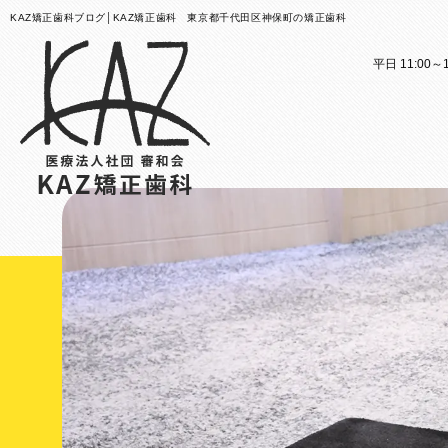
KAZ矯正歯科ブログ│KAZ矯正歯科 東京都千代田区神保町の矯正歯科
平日 11:00～1
医院案内
矯正歯科治療のご案内
医院
矯正
矯正装置のご紹介
KAZ
これか
その他
医院案
矯正歯
歯科用
大人の
スタッ
子ども
KAZ
口腔筋