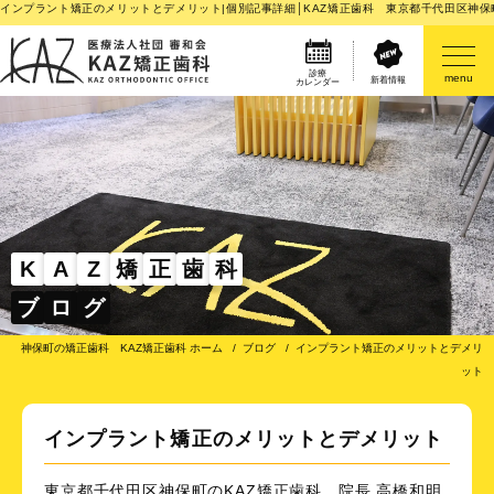
インプラント矯正のメリットとデメリット|個別記事詳細│KAZ矯正歯科 東京都千代田区神保
診療
menu
新着情報
カレンダー
医院案内
矯正歯科治療のご案内
矯正装置のご紹介
K
A
Z
矯
正
歯
科
ブ
ロ
グ
その他
神保町の矯正歯科 KAZ矯正歯科 ホーム
ブログ
インプラント矯正のメリットとデメリ
ット
インプラント矯正のメリットとデメリット
東京都千代田区神保町のKAZ矯正歯科、院長 高橋和明