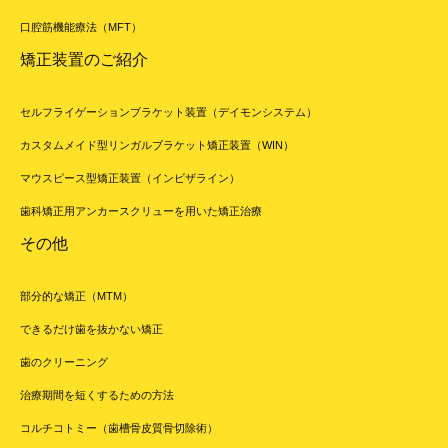
口腔筋機能療法（MFT）
矯正装置のご紹介
セルフライゲーションブラケット装置（デイモンシステム）
カスタムメイド型リンガルブラケット矯正装置（WIN）
マウスピース型矯正装置（インビザライン）
歯科矯正用アンカースクリューを用いた矯正治療
その他
部分的な矯正（MTM）
できるだけ歯を抜かない矯正
歯のクリーニング
治療期間を短くするための方法
コルチコトミー（歯槽骨皮質骨切除術）