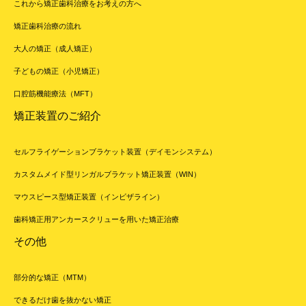
これから矯正歯科治療をお考えの方へ
矯正歯科治療の流れ
大人の矯正（成人矯正）
子どもの矯正（小児矯正）
口腔筋機能療法（MFT）
矯正装置のご紹介
セルフライゲーションブラケット装置（デイモンシステム）
カスタムメイド型リンガルブラケット矯正装置（WIN）
マウスピース型矯正装置（インビザライン）
歯科矯正用アンカースクリューを用いた矯正治療
その他
部分的な矯正（MTM）
できるだけ歯を抜かない矯正