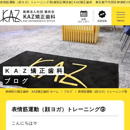
表情筋運動（顔ヨガ）トレーニング⑨|個別記事詳細│KAZ矯正歯科 東京都千代田区神保町の
診療
menu
新着情報
カレンダー
医院案内
矯正歯科治療のご案内
矯正装置のご紹介
K
A
Z
矯
正
歯
科
ブ
ロ
グ
その他
神保町の矯正歯科 KAZ矯正歯科 ホーム
ブログ
表情筋運動（顔ヨガ）トレーニング⑨
表情筋運動（顔ヨガ）トレーニング⑨
こんにちは🍈