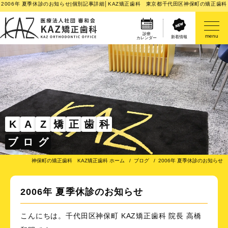
2006年 夏季休診のお知らせ|個別記事詳細│KAZ矯正歯科 東京都千代田区神保町の矯正歯科
診療
menu
新着情報
カレンダー
医院案内
矯正歯科治療のご案内
矯正装置のご紹介
K
A
Z
矯
正
歯
科
ブ
ロ
グ
その他
神保町の矯正歯科 KAZ矯正歯科 ホーム
ブログ
2006年 夏季休診のお知らせ
2006年 夏季休診のお知らせ
こんにちは。千代田区神保町 KAZ矯正歯科 院長 高橋