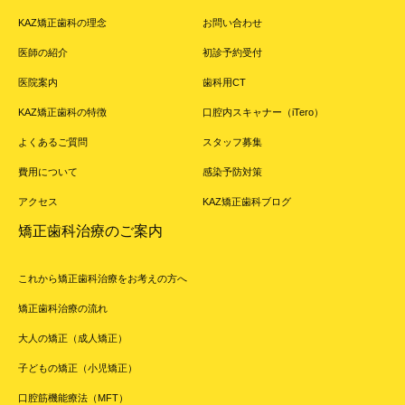
KAZ矯正歯科の理念
お問い合わせ
医師の紹介
初診予約受付
医院案内
歯科用CT
KAZ矯正歯科の特徴
口腔内スキャナー（iTero）
よくあるご質問
スタッフ募集
費用について
感染予防対策
アクセス
KAZ矯正歯科ブログ
矯正歯科治療のご案内
これから矯正歯科治療をお考えの方へ
矯正歯科治療の流れ
大人の矯正（成人矯正）
子どもの矯正（小児矯正）
口腔筋機能療法（MFT）