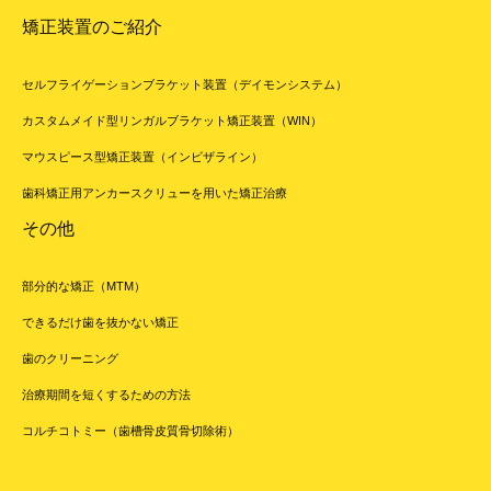
矯正装置のご紹介
セルフライゲーションブラケット装置（デイモンシステム）
カスタムメイド型リンガルブラケット矯正装置（WIN）
マウスピース型矯正装置（インビザライン）
歯科矯正用アンカースクリューを用いた矯正治療
その他
部分的な矯正（MTM）
できるだけ歯を抜かない矯正
歯のクリーニング
治療期間を短くするための方法
コルチコトミー（歯槽骨皮質骨切除術）