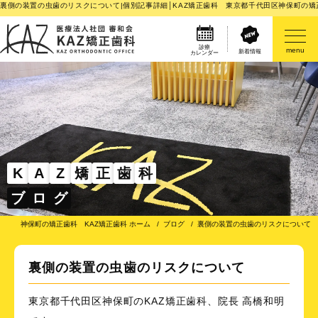
裏側の装置の虫歯のリスクについて|個別記事詳細│KAZ矯正歯科 東京都千代田区神保町の矯
診療
menu
新着情報
カレンダー
医院案内
矯正歯科治療のご案内
矯正装置のご紹介
K
A
Z
矯
正
歯
科
ブ
ロ
グ
その他
神保町の矯正歯科 KAZ矯正歯科 ホーム
ブログ
裏側の装置の虫歯のリスクについて
裏側の装置の虫歯のリスクについて
東京都千代田区神保町のKAZ矯正歯科、院長 高橋和明