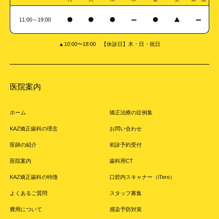
11:00～19:00
▲10:00〜18:00 【休診日】木・日・祝日
医院案内
ホーム
矯正治療の症例集
KAZ矯正歯科の理念
お問い合わせ
医師の紹介
初診予約受付
医院案内
歯科用CT
KAZ矯正歯科の特徴
口腔内スキャナー（iTero）
よくあるご質問
スタッフ募集
費用について
感染予防対策