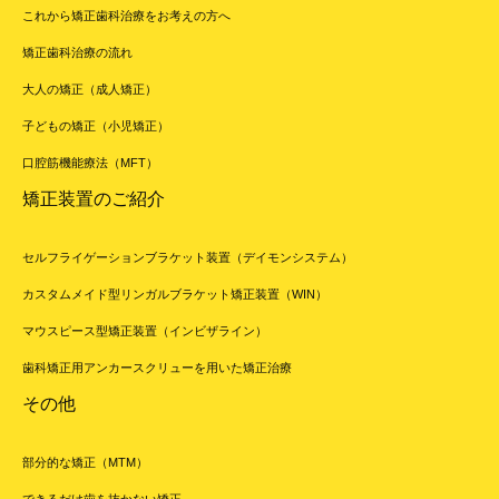
これから矯正歯科治療をお考えの方へ
矯正歯科治療の流れ
大人の矯正（成人矯正）
子どもの矯正（小児矯正）
口腔筋機能療法（MFT）
矯正装置のご紹介
セルフライゲーションブラケット装置（デイモンシステム）
カスタムメイド型リンガルブラケット矯正装置（WIN）
マウスピース型矯正装置（インビザライン）
歯科矯正用アンカースクリューを用いた矯正治療
その他
部分的な矯正（MTM）
できるだけ歯を抜かない矯正