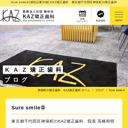
Sure smile②|個別記事詳細│KAZ矯正歯科 東京都千代田区神保町の矯正歯科
診療
menu
新着情報
カレンダー
医院案内
矯正歯科治療のご案内
矯正装置のご紹介
K
A
Z
矯
正
歯
科
ブ
ロ
グ
その他
神保町の矯正歯科 KAZ矯正歯科 ホーム
ブログ
Sure smile②
Sure smile②
東京都千代田区神保町のKAZ矯正歯科、院長 高橋和明