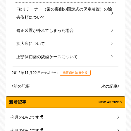
Fixリテーナー（歯の裏側の固定式の保定装置）の除
去依頼について
矯正装置が外れてしまった場合
拡大床について
上顎側切歯の抜歯ケースについて
2012年11月22日
カテゴリー：
矯正歯科治療全般
前の記事
次の記事
新着記事
NEW ARRIVED
今月のDVDです🎥
今月のDVDです🎥