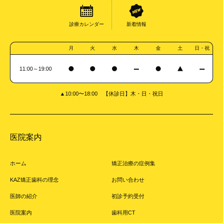
診療カレンダー
新着情報
月
火
水
木
金
土
日・祝
11:00～19:00
▲10:00〜18:00 【休診日】木・日・祝日
医院案内
ホーム
矯正治療の症例集
KAZ矯正歯科の理念
お問い合わせ
医師の紹介
初診予約受付
医院案内
歯科用CT