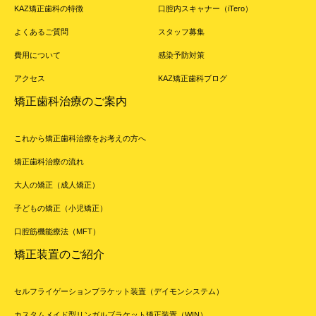
KAZ矯正歯科の特徴
口腔内スキャナー（iTero）
よくあるご質問
スタッフ募集
費用について
感染予防対策
アクセス
KAZ矯正歯科ブログ
矯正歯科治療のご案内
これから矯正歯科治療をお考えの方へ
矯正歯科治療の流れ
大人の矯正（成人矯正）
子どもの矯正（小児矯正）
口腔筋機能療法（MFT）
矯正装置のご紹介
セルフライゲーションブラケット装置（デイモンシステム）
カスタムメイド型リンガルブラケット矯正装置（WIN）