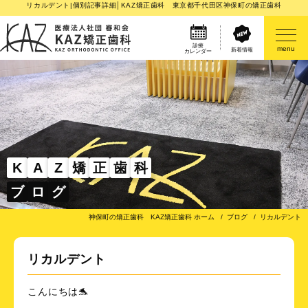
リカルデント|個別記事詳細│KAZ矯正歯科 東京都千代田区神保町の矯正歯科
診療
menu
新着情報
カレンダー
医院案内
矯正歯科治療のご案内
矯正装置のご紹介
K
A
Z
矯
正
歯
科
ブ
ロ
グ
その他
神保町の矯正歯科 KAZ矯正歯科 ホーム
ブログ
リカルデント
リカルデント
こんにちは🐬