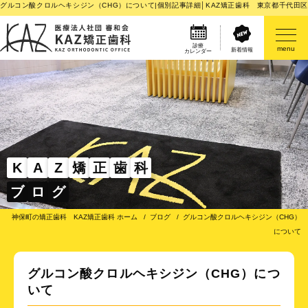
グルコン酸クロルヘキシジン（CHG）について|個別記事詳細│KAZ矯正歯科 東京都千代田
診療
menu
新着情報
カレンダー
医院案内
矯正歯科治療のご案内
矯正装置のご紹介
K
A
Z
矯
正
歯
科
ブ
ロ
グ
その他
神保町の矯正歯科 KAZ矯正歯科 ホーム
ブログ
グルコン酸クロルヘキシジン（CHG）
について
グルコン酸クロルヘキシジン（CHG）につ
いて