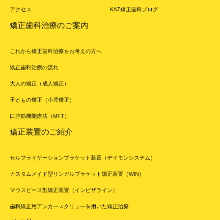
アクセス
KAZ矯正歯科ブログ
矯正歯科治療のご案内
これから矯正歯科治療をお考えの方へ
矯正歯科治療の流れ
大人の矯正（成人矯正）
子どもの矯正（小児矯正）
口腔筋機能療法（MFT）
矯正装置のご紹介
セルフライゲーションブラケット装置（デイモンシステム）
カスタムメイド型リンガルブラケット矯正装置（WIN）
マウスピース型矯正装置（インビザライン）
歯科矯正用アンカースクリューを用いた矯正治療