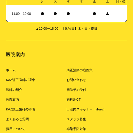
月
火
水
木
金
土
日・祝
11:00～19:00
▲10:00〜18:00 【休診日】木・日・祝日
医院案内
ホーム
矯正治療の症例集
KAZ矯正歯科の理念
お問い合わせ
医師の紹介
初診予約受付
医院案内
歯科用CT
KAZ矯正歯科の特徴
口腔内スキャナー（iTero）
よくあるご質問
スタッフ募集
費用について
感染予防対策