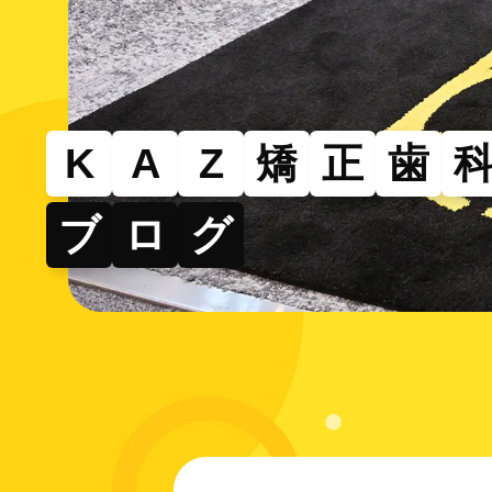
その
部分的
できる
K
A
Z
矯
正
歯
ブ
ロ
グ