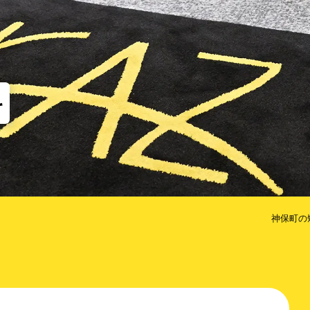
他
な矯正（MTM）
歯のクリーニング
コルチ
だけ歯を抜かない矯正
治療期間を短くするための方法
科
神保町の