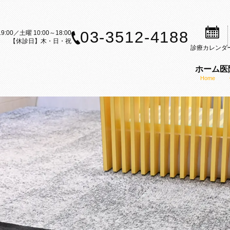
03-3512-4188
9:00／土曜 10:00～18:00
【休診日】木・日・祝
診療
カレンダ
ホーム
医
Home
案内
歯科治療のご案内
矯正装置のご紹介
矯正歯科の理念
ら矯正歯科治療をお考えの方へ
セルフライゲーションブラケット
医師の紹介
内
科治療の流れ
カスタムメイド型リンガルブラケ
KAZ矯正歯科の特徴
CT
矯正（成人矯正）
マウスピース型矯正装置（インビ
口腔内スキャナー（iTe
フ募集
の矯正（小児矯正）
歯科矯正用アンカースクリューを
感染予防対策
矯正歯科ブログ
機能療法（MFT）