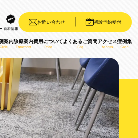
お問い合わせ
初診予約受付
ー
新着情報
院案内
診療案内
費用について
よくあるご質問
アクセス
症例集
Clinic
Treatment
Price
Faq
Access
Case
装置（デイモンシステム）
ット矯正装置（WIN）
ザライン）
ro）
用いた矯正治療