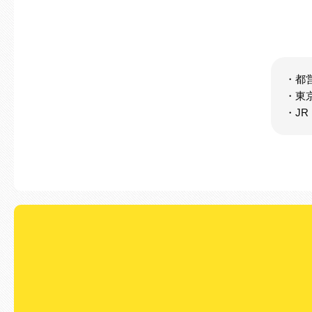
・都
・東
・J