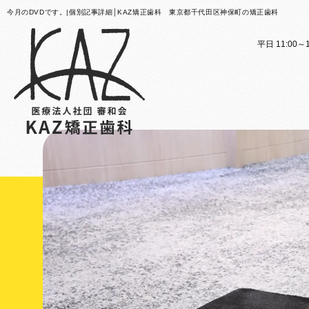
今月のDVDです。|個別記事詳細│KAZ矯正歯科 東京都千代田区神保町の矯正歯科
平日 11:00～1
医院案内
矯正歯科治療のご案内
医院
矯正
矯正装置のご紹介
KAZ
これか
その他
医院案
矯正歯
歯科用
大人の
スタッ
子ども
KAZ
口腔筋