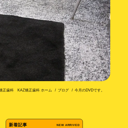
コトミー（歯槽骨皮質骨切除術）
矯正歯科 KAZ矯正歯科 ホーム
ブログ
今月のDVDです。
新着記事
NEW ARRIVED