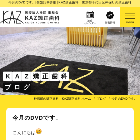
今月のDVDです。|個別記事詳細│KAZ矯正歯科 東京都千代田区神保町の矯正歯科
診療
menu
新着情報
カレンダー
医院案内
矯正歯科治療のご案内
矯正装置のご紹介
K
A
Z
矯
正
歯
科
ブ
ロ
グ
その他
神保町の矯正歯科 KAZ矯正歯科 ホーム
ブログ
今月のDVDです。
今月のDVDです。
こんにちは