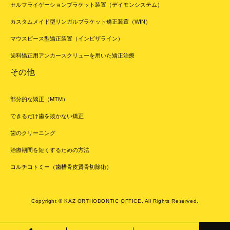
セルフライゲーションブラケット装置（デイモンシステム）
カスタムメイド型リンガルブラケット矯正装置（WIN）
マウスピース型矯正装置（インビザライン）
歯科矯正用アンカースクリューを用いた矯正治療
その他
部分的な矯正（MTM）
できるだけ歯を抜かない矯正
歯のクリーニング
治療期間を短くするための方法
コルチコトミー（歯槽骨皮質骨切除術）
Copyright © KAZ ORTHODONTIC OFFICE, All Rights Reserved.