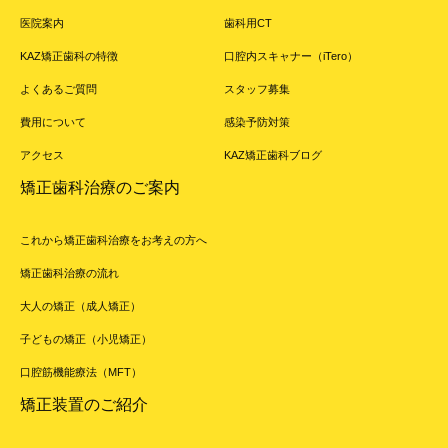
医院案内
歯科用CT
KAZ矯正歯科の特徴
口腔内スキャナー（iTero）
よくあるご質問
スタッフ募集
費用について
感染予防対策
アクセス
KAZ矯正歯科ブログ
矯正歯科治療のご案内
これから矯正歯科治療をお考えの方へ
矯正歯科治療の流れ
大人の矯正（成人矯正）
子どもの矯正（小児矯正）
口腔筋機能療法（MFT）
矯正装置のご紹介