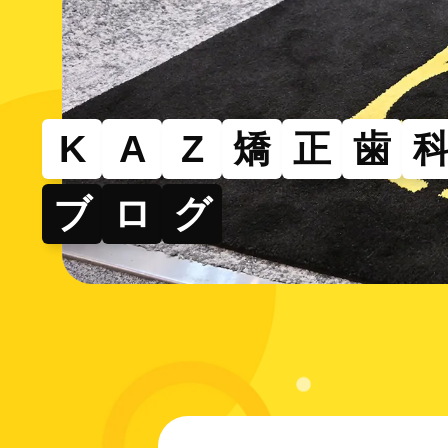
その
部分的
できる
K
A
Z
矯
正
歯
ブ
ロ
グ