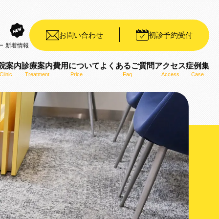
お問い合わせ
初診予約受付
ー
新着情報
院案内
診療案内
費用について
よくあるご質問
アクセス
症例集
Clinic
Treatment
Price
Faq
Access
Case
装置（デイモンシステム）
ット矯正装置（WIN）
ザライン）
ro）
用いた矯正治療