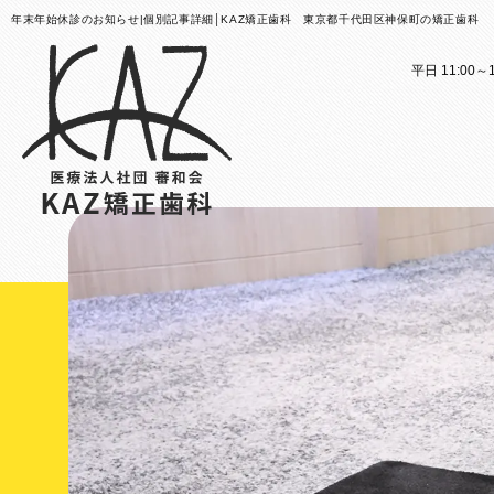
年末年始休診のお知らせ|個別記事詳細│KAZ矯正歯科 東京都千代田区神保町の矯正歯科
平日 11:00～1
医院案内
矯正歯科治療のご案内
医院
矯正
矯正装置のご紹介
KAZ
これか
その他
医院案
矯正歯
歯科用
大人の
スタッ
子ども
KAZ
口腔筋