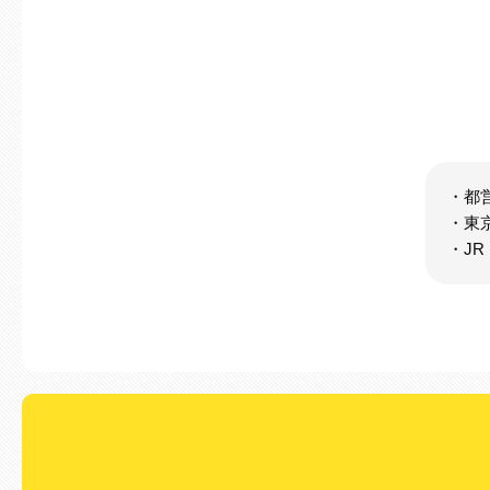
・都
・東
・J