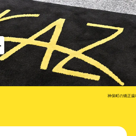
他
な矯正（MTM）
歯のクリーニング
コルチ
だけ歯を抜かない矯正
治療期間を短くするための方法
科
神保町の矯正歯