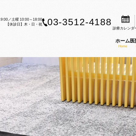
03-3512-4188
9:00／土曜 10:00～18:00
【休診日】木・日・祝
診療
カレンダ
ホーム
医
Home
案内
歯科治療のご案内
矯正装置のご紹介
矯正歯科の理念
ら矯正歯科治療をお考えの方へ
セルフライゲーションブラケット
医師の紹介
内
科治療の流れ
カスタムメイド型リンガルブラケ
KAZ矯正歯科の特徴
CT
矯正（成人矯正）
マウスピース型矯正装置（インビ
口腔内スキャナー（iTe
フ募集
の矯正（小児矯正）
歯科矯正用アンカースクリューを
感染予防対策
矯正歯科ブログ
機能療法（MFT）