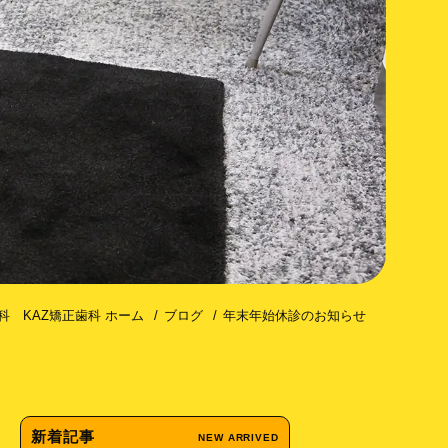
コトミー（歯槽骨皮質骨切除術）
科 KAZ矯正歯科 ホーム
ブログ
年末年始休診のお知らせ
新着記事
NEW ARRIVED