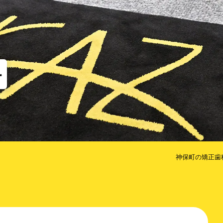
他
な矯正（MTM）
歯のクリーニング
コルチ
だけ歯を抜かない矯正
治療期間を短くするための方法
科
神保町の矯正歯