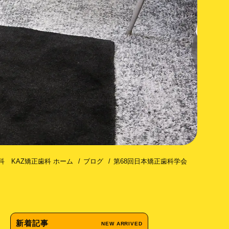
コトミー（歯槽骨皮質骨切除術）
科 KAZ矯正歯科 ホーム
ブログ
第68回日本矯正歯科学会
新着記事
NEW ARRIVED