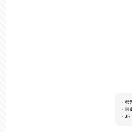
・都
・東
・J