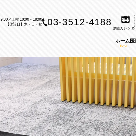
03-3512-4188
9:00／土曜 10:00～18:00
【休診日】木・日・祝
診療
カレンダ
ホーム
医
Home
案内
歯科治療のご案内
矯正装置のご紹介
矯正歯科の理念
ら矯正歯科治療をお考えの方へ
セルフライゲーションブラケット
医師の紹介
内
科治療の流れ
カスタムメイド型リンガルブラケ
KAZ矯正歯科の特徴
CT
矯正（成人矯正）
マウスピース型矯正装置（インビ
口腔内スキャナー（iTe
フ募集
の矯正（小児矯正）
歯科矯正用アンカースクリューを
感染予防対策
矯正歯科ブログ
機能療法（MFT）