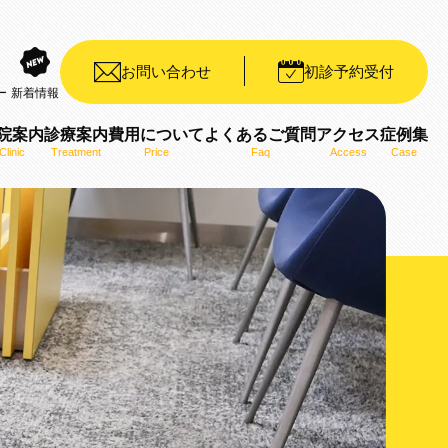
お問い合わせ
初診予約受付
ー
新着情報
院案内
診療案内
費用について
よくあるご質問
アクセス
症例集
Clinic
Treatment
Price
Faq
Access
Case
装置（デイモンシステム）
ット矯正装置（WIN）
ザライン）
ro）
用いた矯正治療