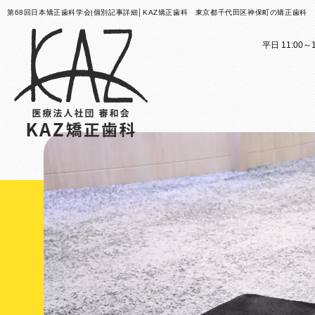
第68回日本矯正歯科学会|個別記事詳細│KAZ矯正歯科 東京都千代田区神保町の矯正歯科
平日 11:00～1
医院案内
矯正歯科治療のご案内
医院
矯正
矯正装置のご紹介
KAZ
これか
その他
医院案
矯正歯
歯科用
大人の
スタッ
子ども
KAZ
口腔筋