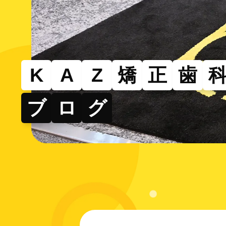
その
部分的
できる
K
A
Z
矯
正
歯
ブ
ロ
グ