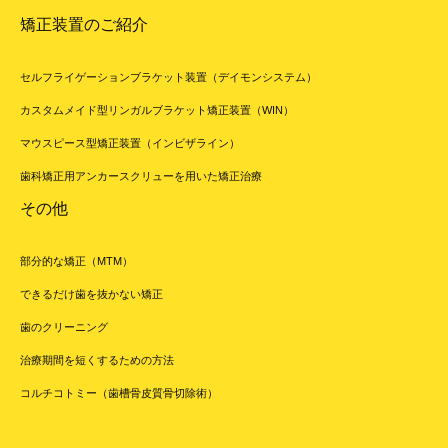
矯正装置のご紹介
セルフライゲーションブラケット装置（デイモンシステム）
カスタムメイド型リンガルブラケット矯正装置（WIN）
マウスピース型矯正装置（インビザライン）
歯科矯正用アンカースクリューを用いた矯正治療
その他
部分的な矯正（MTM）
できるだけ歯を抜かない矯正
歯のクリーニング
治療期間を短くするための方法
コルチコトミー（歯槽骨皮質骨切除術）