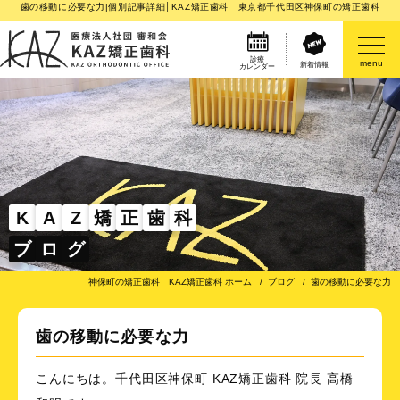
歯の移動に必要な力|個別記事詳細│KAZ矯正歯科 東京都千代田区神保町の矯正歯科
診療
menu
新着情報
カレンダー
医院案内
矯正歯科治療のご案内
矯正装置のご紹介
K
A
Z
矯
正
歯
科
ブ
ロ
グ
その他
神保町の矯正歯科 KAZ矯正歯科 ホーム
ブログ
歯の移動に必要な力
歯の移動に必要な力
こんにちは。千代田区神保町 KAZ矯正歯科 院長 高橋