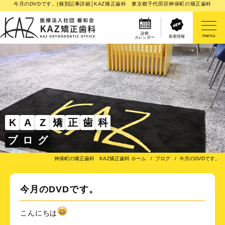
今月のDVDです。|個別記事詳細│KAZ矯正歯科 東京都千代田区神保町の矯正歯科
診療
menu
新着情報
カレンダー
医院案内
矯正歯科治療のご案内
矯正装置のご紹介
K
A
Z
矯
正
歯
科
ブ
ロ
グ
その他
神保町の矯正歯科 KAZ矯正歯科 ホーム
ブログ
今月のDVDです。
今月のDVDです。
こんにちは