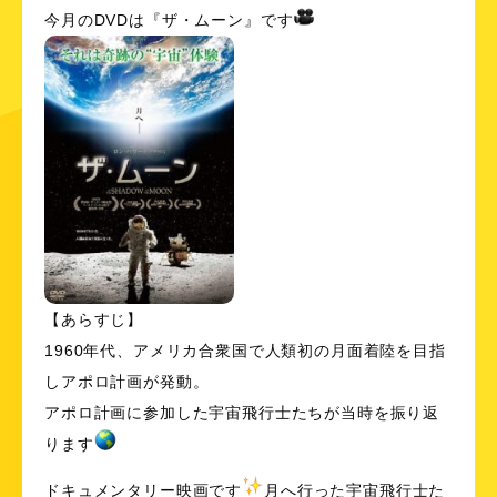
今月のDVDは『ザ・ムーン』です
【あらすじ】
1960年代、アメリカ合衆国で人類初の月面着陸を目指
しアポロ計画が発動。
アポロ計画に参加した宇宙飛行士たちが当時を振り返
ります
ドキュメンタリー映画です
月へ行った宇宙飛行士た