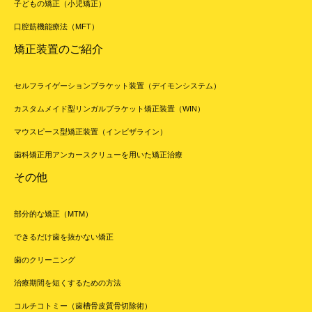
子どもの矯正（小児矯正）
口腔筋機能療法（MFT）
矯正装置のご紹介
セルフライゲーションブラケット装置（デイモンシステム）
カスタムメイド型リンガルブラケット矯正装置（WIN）
マウスピース型矯正装置（インビザライン）
歯科矯正用アンカースクリューを用いた矯正治療
その他
部分的な矯正（MTM）
できるだけ歯を抜かない矯正
歯のクリーニング
治療期間を短くするための方法
コルチコトミー（歯槽骨皮質骨切除術）