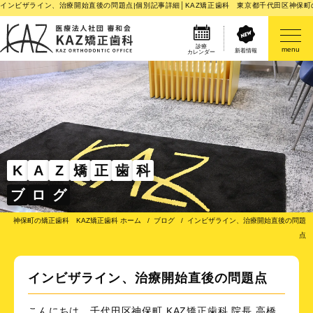
インビザライン、治療開始直後の問題点|個別記事詳細│KAZ矯正歯科 東京都千代田区神保町
診療
menu
新着情報
カレンダー
医院案内
矯正歯科治療のご案内
矯正装置のご紹介
K
A
Z
矯
正
歯
科
ブ
ロ
グ
その他
神保町の矯正歯科 KAZ矯正歯科 ホーム
ブログ
インビザライン、治療開始直後の問題
点
インビザライン、治療開始直後の問題点
こんにちは。千代田区神保町 KAZ矯正歯科 院長 高橋