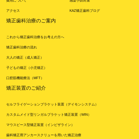
費用について
感染予防対策
アクセス
KAZ矯正歯科ブログ
矯正歯科治療のご案内
これから矯正歯科治療をお考えの方へ
矯正歯科治療の流れ
大人の矯正（成人矯正）
子どもの矯正（小児矯正）
口腔筋機能療法（MFT）
矯正装置のご紹介
セルフライゲーションブラケット装置（デイモンシステム）
カスタムメイド型リンガルブラケット矯正装置（WIN）
マウスピース型矯正装置（インビザライン）
歯科矯正用アンカースクリューを用いた矯正治療