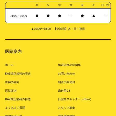
月
火
水
木
金
土
日・祝
11:00～19:00
▲10:00〜18:00 【休診日】木・日・祝日
医院案内
ホーム
矯正治療の症例集
KAZ矯正歯科の理念
お問い合わせ
医師の紹介
初診予約受付
医院案内
歯科用CT
KAZ矯正歯科の特徴
口腔内スキャナー（iTero）
よくあるご質問
スタッフ募集