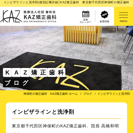
インビザラインと洗浄剤|個別記事詳細│KAZ矯正歯科 東京都千代田区神保町の矯正歯科
診療
menu
新着情報
カレンダー
医院案内
矯正歯科治療のご案内
矯正装置のご紹介
K
A
Z
矯
正
歯
科
ブ
ロ
グ
その他
神保町の矯正歯科 KAZ矯正歯科 ホーム
ブログ
インビザラインと洗浄剤
インビザラインと洗浄剤
東京都千代田区神保町のKAZ矯正歯科、院長 高橋和明