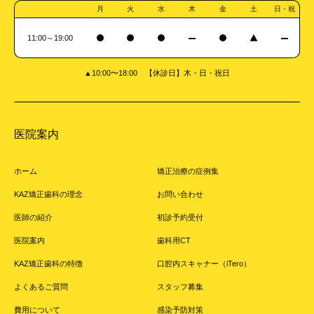
月
火
水
木
金
土
日・祝
11:00～19:00
▲10:00〜18:00 【休診日】木・日・祝日
医院案内
ホーム
矯正治療の症例集
KAZ矯正歯科の理念
お問い合わせ
医師の紹介
初診予約受付
医院案内
歯科用CT
KAZ矯正歯科の特徴
口腔内スキャナー（iTero）
よくあるご質問
スタッフ募集
費用について
感染予防対策