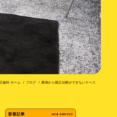
コトミー（歯槽骨皮質骨切除術）
正歯科 ホーム
ブログ
裏側から矯正治療ができないケース
新着記事
NEW ARRIVED