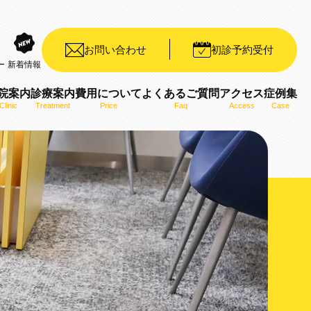
お問い合わせ
初診予約受付
ー
新着情報
院案内
診療案内
費用について
よくあるご質問
アクセス
症例集
Clinic
Treatment
Price
Faq
Access
Case
装置（デイモンシステム）
ット矯正装置（WIN）
ザライン）
ro）
用いた矯正治療