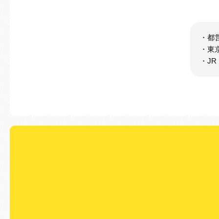
・都
・東
・J