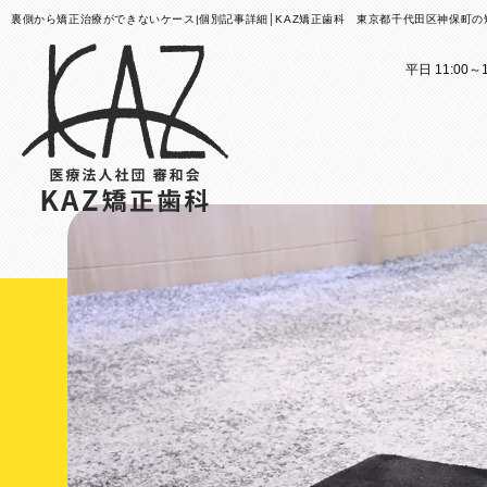
裏側から矯正治療ができないケース|個別記事詳細│KAZ矯正歯科 東京都千代田区神保町の
平日 11:00～1
医院案内
矯正歯科治療のご案内
医院
矯正
矯正装置のご紹介
KAZ
これか
その他
医院案
矯正歯
歯科用
大人の
スタッ
子ども
KAZ
口腔筋