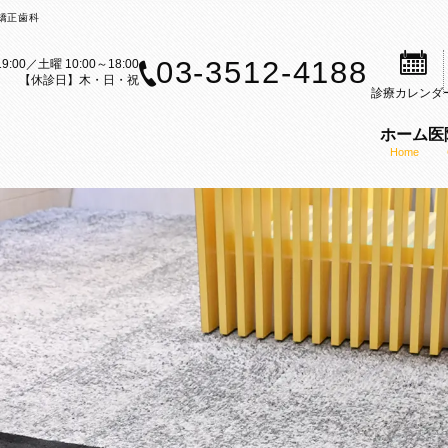
矯正歯科
03-3512-4188
9:00／土曜 10:00～18:00
【休診日】木・日・祝
診療
カレンダ
ホーム
医
Home
案内
歯科治療のご案内
矯正装置のご紹介
矯正歯科の理念
ら矯正歯科治療をお考えの方へ
セルフライゲーションブラケット
医師の紹介
内
科治療の流れ
カスタムメイド型リンガルブラケ
KAZ矯正歯科の特徴
CT
矯正（成人矯正）
マウスピース型矯正装置（インビ
口腔内スキャナー（iTe
フ募集
の矯正（小児矯正）
歯科矯正用アンカースクリューを
感染予防対策
矯正歯科ブログ
機能療法（MFT）