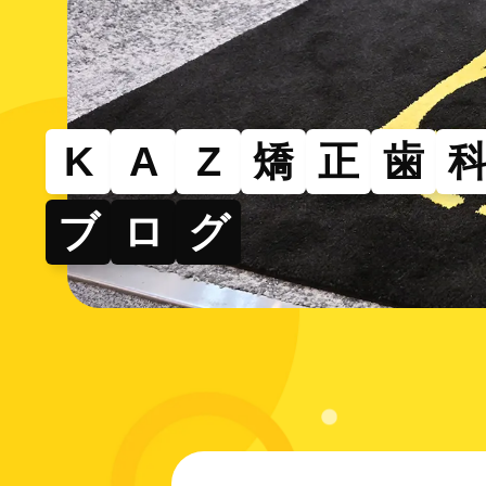
その
部分的
できる
K
A
Z
矯
正
歯
ブ
ロ
グ