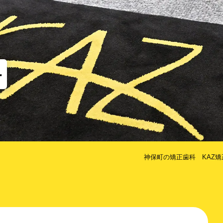
他
な矯正（MTM）
歯のクリーニング
コルチ
だけ歯を抜かない矯正
治療期間を短くするための方法
科
神保町の矯正歯科 KAZ矯