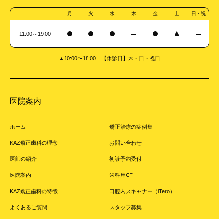
月
火
水
木
金
土
日・祝
11:00～19:00
▲10:00〜18:00 【休診日】木・日・祝日
医院案内
ホーム
矯正治療の症例集
KAZ矯正歯科の理念
お問い合わせ
医師の紹介
初診予約受付
医院案内
歯科用CT
KAZ矯正歯科の特徴
口腔内スキャナー（iTero）
よくあるご質問
スタッフ募集