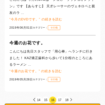
ン』です 【あらすじ】 天才レーサーのヴェネロペと親
友のラ …
“今月のDVDです。” の
続きを読む
2019年06月01日
カテゴリー：
その他
今週のお花です。
こんにちは先日スタッフで「用心棒」へランチに行き
ました！ KAZ矯正歯科から歩いて1分程のところにあ
るラーメン …
“今週のお花です。” の
続きを読む
2019年05月28日
カテゴリー：
その他
14
15
16
17
18