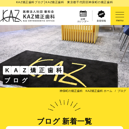
KAZ矯正歯科ブログ│KAZ矯正歯科 東京都千代田区神保町の矯正歯科
診療
menu
新着情報
カレンダー
医院案内
矯正歯科治療のご案内
矯正装置のご紹介
K
A
Z
矯
正
歯
科
ブ
ロ
グ
その他
神保町の矯正歯科 KAZ矯正歯科 ホーム
ブログ
ブログ 新着一覧