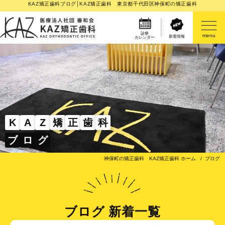
KAZ矯正歯科ブログ│KAZ矯正歯科 東京都千代田区神保町の矯正歯科
診療
menu
新着情報
カレンダー
医院案内
矯正歯科治療のご案内
矯正装置のご紹介
K
A
Z
矯
正
歯
科
ブ
ロ
グ
その他
神保町の矯正歯科 KAZ矯正歯科 ホーム
ブログ
ブログ 新着一覧