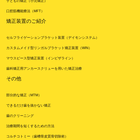
子どもの矯正（小児矯正）
口腔筋機能療法（MFT）
矯正装置のご紹介
セルフライゲーションブラケット装置（デイモンシステム）
カスタムメイド型リンガルブラケット矯正装置（WIN）
マウスピース型矯正装置（インビザライン）
歯科矯正用アンカースクリューを用いた矯正治療
その他
部分的な矯正（MTM）
できるだけ歯を抜かない矯正
歯のクリーニング
治療期間を短くするための方法
コルチコトミー（歯槽骨皮質骨切除術）