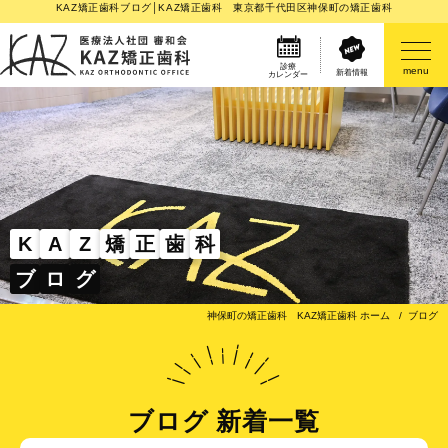
KAZ矯正歯科ブログ│KAZ矯正歯科 東京都千代田区神保町の矯正歯科
診療
menu
新着情報
カレンダー
医院案内
矯正歯科治療のご案内
矯正装置のご紹介
K
A
Z
矯
正
歯
科
ブ
ロ
グ
その他
神保町の矯正歯科 KAZ矯正歯科 ホーム
ブログ
ブログ 新着一覧