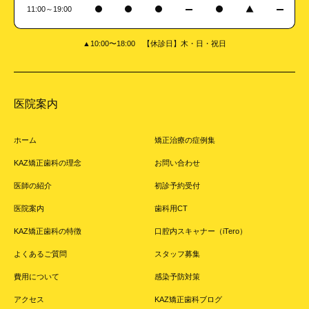
11:00～19:00
▲10:00〜18:00 【休診日】木・日・祝日
医院案内
ホーム
矯正治療の症例集
KAZ矯正歯科の理念
お問い合わせ
医師の紹介
初診予約受付
医院案内
歯科用CT
KAZ矯正歯科の特徴
口腔内スキャナー（iTero）
よくあるご質問
スタッフ募集
費用について
感染予防対策
アクセス
KAZ矯正歯科ブログ