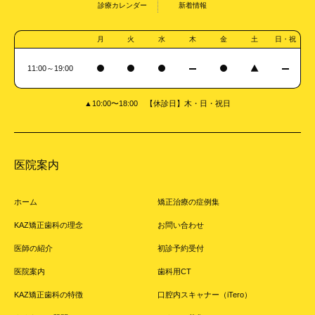
診療カレンダー
新着情報
月
火
水
木
金
土
日・祝
11:00～19:00
▲10:00〜18:00 【休診日】木・日・祝日
医院案内
ホーム
矯正治療の症例集
KAZ矯正歯科の理念
お問い合わせ
医師の紹介
初診予約受付
医院案内
歯科用CT
KAZ矯正歯科の特徴
口腔内スキャナー（iTero）