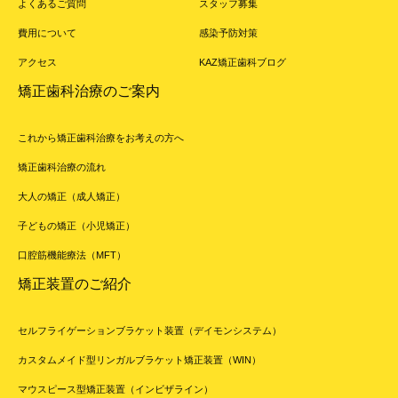
よくあるご質問
スタッフ募集
費用について
感染予防対策
アクセス
KAZ矯正歯科ブログ
矯正歯科治療のご案内
これから矯正歯科治療をお考えの方へ
矯正歯科治療の流れ
大人の矯正（成人矯正）
子どもの矯正（小児矯正）
口腔筋機能療法（MFT）
矯正装置のご紹介
セルフライゲーションブラケット装置（デイモンシステム）
カスタムメイド型リンガルブラケット矯正装置（WIN）
マウスピース型矯正装置（インビザライン）