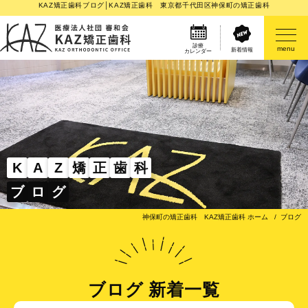
KAZ矯正歯科ブログ│KAZ矯正歯科 東京都千代田区神保町の矯正歯科
診療
menu
新着情報
カレンダー
医院案内
矯正歯科治療のご案内
矯正装置のご紹介
K
A
Z
矯
正
歯
科
ブ
ロ
グ
その他
神保町の矯正歯科 KAZ矯正歯科 ホーム
ブログ
ブログ 新着一覧