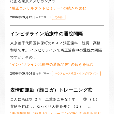
にある東京アメリカンクラ …
“矯正コンサルタントセミナー” の
続きを読む
2006年09月12日
カテゴリー：
その他
インビザライン治療中の通院間隔
東京都千代田区神保町のＫＡＺ矯正歯科、院長 高橋
和明です。 インビザラインで矯正治療中の通院の間隔
ですが、その …
“インビザライン治療中の通院間隔” の
続きを読む
2006年09月04日
カテゴリー：
マウスピース矯正・インビザライン
表情筋運動（顔ヨガ）トレーニング⑨
こんにちは🍈 ２４ 二重あごをなくす ③ （１）
背筋を伸ばし、ゆっくり天井を仰ぐ （２） …
“表情筋運動（顔ヨガ）トレーニング⑨” の
続きを読む