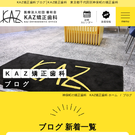
KAZ矯正歯科ブログ│KAZ矯正歯科 東京都千代田区神保町の矯正歯科
診療
menu
新着情報
カレンダー
医院案内
矯正歯科治療のご案内
矯正装置のご紹介
K
A
Z
矯
正
歯
科
ブ
ロ
グ
その他
神保町の矯正歯科 KAZ矯正歯科 ホーム
ブログ
ブログ 新着一覧