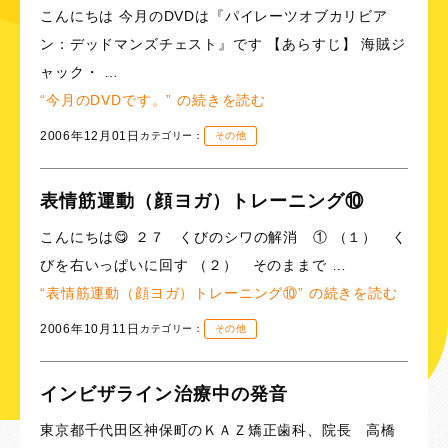
こんにちは 今月のDVDは『パイレーツオブカリビア
ン：デッドマンズチェスト』です 【あらすじ】 海賊ジ
ャック・ …
“今月のDVDです。” の
続きを読む
2006年12月01日
カテゴリー：
その他
表情筋運動（顔ヨガ）トレーニング⑩
こんにちは😋 ２７ くびのシワの解消 ① （１） く
びを右いっぱいに回す （２） そのままで …
“表情筋運動（顔ヨガ）トレーニング⑩” の
続きを読む
2006年10月11日
カテゴリー：
その他
インビザライン治療中の発音
東京都千代田区神保町のＫＡＺ矯正歯科、院長 高橋