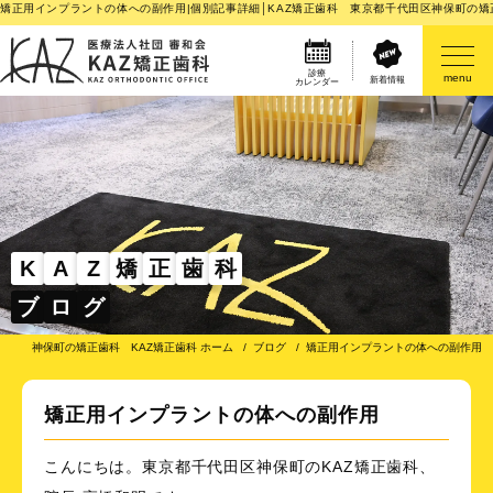
矯正用インプラントの体への副作用|個別記事詳細│KAZ矯正歯科 東京都千代田区神保町の矯
診療
menu
新着情報
カレンダー
医院案内
矯正歯科治療のご案内
矯正装置のご紹介
K
A
Z
矯
正
歯
科
ブ
ロ
グ
その他
神保町の矯正歯科 KAZ矯正歯科 ホーム
ブログ
矯正用インプラントの体への副作用
矯正用インプラントの体への副作用
こんにちは。東京都千代田区神保町のKAZ矯正歯科、