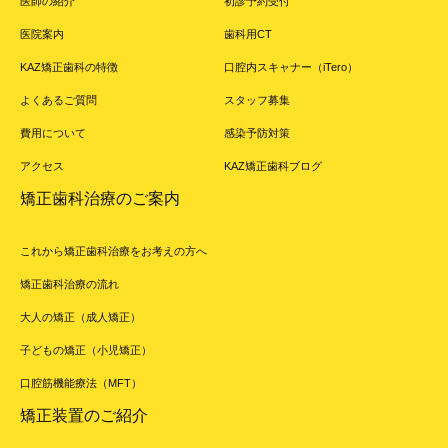
医師の紹介
初診予約受付
医院案内
歯科用CT
KAZ矯正歯科の特徴
口腔内スキャナー（iTero）
よくあるご質問
スタッフ募集
費用について
感染予防対策
アクセス
KAZ矯正歯科ブログ
矯正歯科治療のご案内
これから矯正歯科治療をお考えの方へ
矯正歯科治療の流れ
大人の矯正（成人矯正）
子どもの矯正（小児矯正）
口腔筋機能療法（MFT）
矯正装置のご紹介