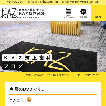
今月のDVDです。|個別記事詳細│KAZ矯正歯科 東京都千代田区神保町の矯正歯科
診療
menu
新着情報
カレンダー
医院案内
矯正歯科治療のご案内
矯正装置のご紹介
K
A
Z
矯
正
歯
科
ブ
ロ
グ
その他
神保町の矯正歯科 KAZ矯正歯科 ホーム
ブログ
今月のDVDです。
今月のDVDです。
こんにちは