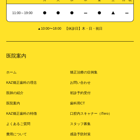
11:00～19:00
▲10:00〜18:00 【休診日】木・日・祝日
医院案内
ホーム
矯正治療の症例集
KAZ矯正歯科の理念
お問い合わせ
医師の紹介
初診予約受付
医院案内
歯科用CT
KAZ矯正歯科の特徴
口腔内スキャナー（iTero）
よくあるご質問
スタッフ募集
費用について
感染予防対策