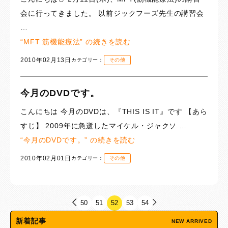
会に行ってきました。 以前ジックフーズ先生の講習会
…
“MFT 筋機能療法” の
続きを読む
2010年02月13日
カテゴリー：
その他
今月のDVDです。
こんにちは 今月のDVDは、『THIS IS IT』です 【あら
すじ】 2009年に急逝したマイケル・ジャクソ …
“今月のDVDです。” の
続きを読む
2010年02月01日
カテゴリー：
その他
50
51
52
53
54
新着記事
NEW ARRIVED