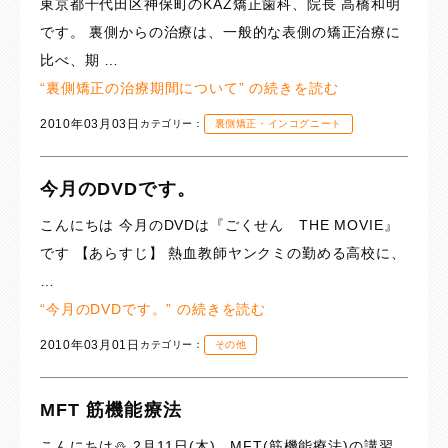
東京都千代田区神保町のKAZ矯正歯科、院長 高橋和明
です。 裏側からの治療は、一般的な表側の矯正治療に
比べ、期 …
“裏側矯正の治療期間について” の
続きを読む
2010年03月03日
カテゴリー：
裏側矯正・インコグニート
今月のDVDです。
こんにちは 今月のDVDは『ごくせん THE MOVIE』
です 【あらすじ】 熱血教師ヤンクミの勤める高校に、
…
“今月のDVDです。” の
続きを読む
2010年03月01日
カテゴリー：
その他
MFT 筋機能療法
こんにちは⛄️ 2月11日(木)、MFT(筋機能療法)の講習