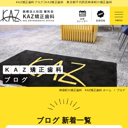
KAZ矯正歯科ブログ│KAZ矯正歯科 東京都千代田区神保町の矯正歯科
診療
menu
新着情報
カレンダー
医院案内
矯正歯科治療のご案内
矯正装置のご紹介
K
A
Z
矯
正
歯
科
ブ
ロ
グ
その他
神保町の矯正歯科 KAZ矯正歯科 ホーム
ブログ
ブログ 新着一覧